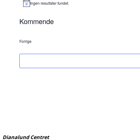
Ingen resultater fundet.
Notice
Kommende
Vælg
dato.
Forrige
Begivenheder
Dianalund Centret