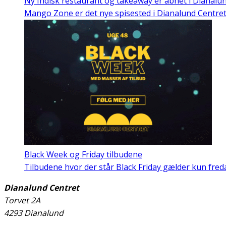
Ny Indisk restaurant og takeaway er åbnet i Dianalu
Mango Zone er det nye spisested i Dianalund Centret
Black Week og Friday tilbudene
Tilbudene hvor der står Black Friday gælder kun fre
Dianalund Centret
Torvet 2A
4293 Dianalund