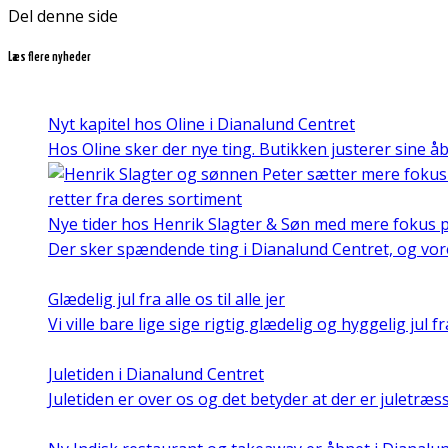
Del denne side
Læs flere nyheder
Nyt kapitel hos Oline i Dianalund Centret
Hos Oline sker der nye ting. Butikken justerer sine 
Nye tider hos Henrik Slagter & Søn med mere fokus 
Der sker spændende ting i Dianalund Centret, og vo
Glædelig jul fra alle os til alle jer
Vi ville bare lige sige rigtig glædelig og hyggelig jul 
Juletiden i Dianalund Centret
Juletiden er over os og det betyder at der er juletr