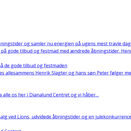
åbningstider og samler nu energien på ugens mest travle da
på de gode tilbud og festmaden
res allesammens Henrik Slagter og hans søn Peter følger 
fra alle os her i Dianalund Centret og vi håber…
æssalg ved Lions, udvidede åbningstider og en julekonkurrenc