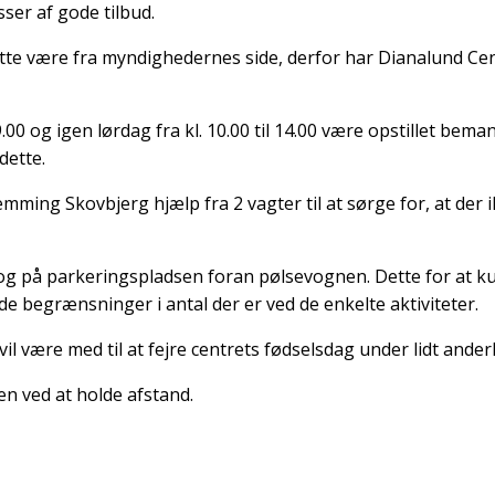
ser af gode tilbud.
 måtte være fra myndighedernes side, derfor har Dianalund Cen
 19.00 og igen lørdag fra kl. 10.00 til 14.00 være opstillet
dette.
ming Skovbjerg hjælp fra 2 vagter til at sørge for, at der ik
ret og på parkeringspladsen foran pølsevognen. Dette for at 
e begrænsninger i antal der er ved de enkelte aktiviteter.
il være med til at fejre centrets fødselsdag under lidt anderl
en ved at holde afstand.