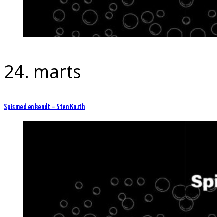
24. marts
Spis med en kendt – Sten Knuth