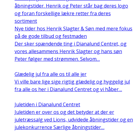
Nye tider hos Henrik Slagter & Søn med mere fokus
på de gode tilbud og festmaden
Der sker spændende ting i Dianalund Centret, og
vores allesammens Henrik Slagter og hans søn
Peter følger med strømmen. Selvom…
Glædelig jul fra alle os til alle jer
Vi ville bare lige sige rigtig glædelig og hyggelig jul
fra alle os her i Dianalund Centret og vi håber…
Juletiden i Dianalund Centret
Juletiden er over os og det betyder at der er
juletræssalg ved Lions, udvidede åbningstider og en
julekonkurrence Særlige åbningstider…