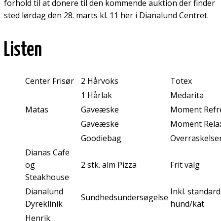
forhold til at donere til den kommende auktion der finder
sted lørdag den 28. marts kl. 11 her i Dianalund Centret.
Listen
Center Frisør
2 Hårvoks
Totex
1 Hårlak
Medarita
Matas
Gaveæske
Moment Refr
Gaveæske
Moment Rela
Goodiebag
Overraskelse
Dianas Cafe
og
2 stk. alm Pizza
Frit valg
Steakhouse
Dianalund
Inkl. standard
Sundhedsundersøgelse
Dyreklinik
hund/kat
Henrik