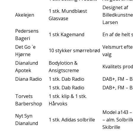
Designet af
1 stk. Mundblæst
Akelejen
Billedkunstn
Glasvase
Larsen
Pedersens
1 stk Kagemand
En af de helt 
Bageri
Det Go `e
Velsmurt efte
10 stykker smørrebrød
Hjørne
valg
Dianalund
Bodylotion &
Kvalitets pro
Apotek
Ansigtscreme
Diana Radio
1 stk. Dab Radio
DAB+, FM – B
1 stk. Dab Radio
DAB+, FM – B
Torvets
1 stk. klip & 1 stk.
Barbershop
Hårvoks
Model a143 – 
Nyt Syn
1 stk. Adidas solbrille
– alm. Solbrill
Dianalund
Skibrille