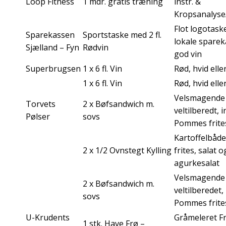
Loop Fitness
1 mdr. gratis træning
instr. &
Kropsanalyse
Flot logotask
Sparekassen
Sportstaske med 2 fl.
lokale spare
Sjælland – Fyn
Rødvin
god vin
Superbrugsen
1 x 6 fl. Vin
Rød, hvid elle
1 x 6 fl. Vin
Rød, hvid elle
Velsmagende
Torvets
2 x Bøfsandwich m.
veltilberedt, i
Pølser
sovs
Pommes frite
Kartoffelbå
2 x 1/2 Ovnstegt Kylling
frites, salat o
agurkesalat
Velsmagende
2 x Bøfsandwich m.
veltilberedet, 
sovs
Pommes frite
U-Krudents
Gråmeleret Fr
1 stk. Have Frø –