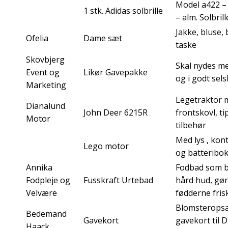
Model a422 – 
1 stk. Adidas solbrille
– alm. Solbrill
Jakke, bluse,
Ofelia
Dame sæt
taske
Skovbjerg
Skal nydes m
Event og
Likør Gavepakke
og i godt sel
Marketing
Legetraktor 
Dianalund
John Deer 6215R
frontskovl, t
Motor
tilbehør
Med lys , kon
Lego motor
og batteribo
Annika
Fodbad som 
Fodpleje og
Fusskraft Urtebad
hård hud, gør
Velvære
fødderne frisk
Blomsterops
Bedemand
Gavekort
gavekort til 
Haack