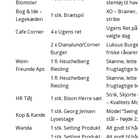
Blomster
stentøj til ha
Bog & Ide –
XO – Brainer,
1 stk. Brætspil
Legekæden
stribe
Ugens Ret på
Cafe Corner
4 x Ugens ret
valgte dag
2 x Dianalund/Corner
Luksus Burg
Burger
friske råvarer
Wein-
1 fl. Heuchelberg
Skønne, lette
Freunde Aps
Riesling
frugtagtige b
1 fl. Heuchelberg
Skønne, lette
Riesling
frugtagtige b
Strik, Skjorte
HR TØJ
1 stk. Bison Herre sæt
– Kvalitets M
1 stk. Georg Jensen
Model “Swing”
Kop & Kande
Lysestage
stål – højde 
Wanda
1 stk. Setting Produkt
Alt godt til hå
1 stk. Setting Produkt
Alt godt til hå