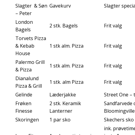
Slagter & Søn
Gavekurv
Slagter specia
– Peter
London
2 stk. Bagels
Frit valg
Bagels
Torvets Pizza
& Kebab
1 stk alm. Pizza
Frit valg
House
Palermo Grill
1 stk alm. Pizza
Frit valg
& Pizza
Dianalund
1 stk. alm Pizza
Frit valg
Pizza & Grill
Gelinde
Læderjakke
Street One – 
Frøken
2 stk. Keramik
Sandfarvede 
Finesse
Lanterner
Bloomingvill
Skoringen
1 par sko
Skechers sko 
ink. prøveti