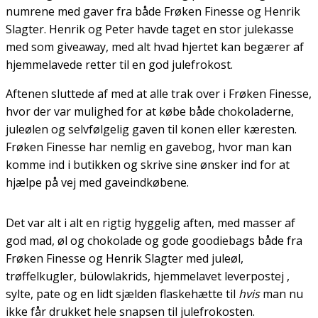
numrene med gaver fra både Frøken Finesse og Henrik
Slagter. Henrik og Peter havde taget en stor julekasse
med som giveaway, med alt hvad hjertet kan begærer af
hjemmelavede retter til en god julefrokost.
Aftenen sluttede af med at alle trak over i Frøken Finesse,
hvor der var mulighed for at købe både chokoladerne,
juleølen og selvfølgelig gaven til konen eller kæresten.
Frøken Finesse har nemlig en gavebog, hvor man kan
komme ind i butikken og skrive sine ønsker ind for at
hjælpe på vej med gaveindkøbene.
Det var alt i alt en rigtig hyggelig aften, med masser af
god mad, øl og chokolade og gode goodiebags både fra
Frøken Finesse og Henrik Slagter med juleøl,
trøffelkugler, bülowlakrids, hjemmelavet leverpostej ,
sylte, pate og en lidt sjælden flaskehætte til
hvis
man nu
ikke får drukket hele snapsen til julefrokosten.