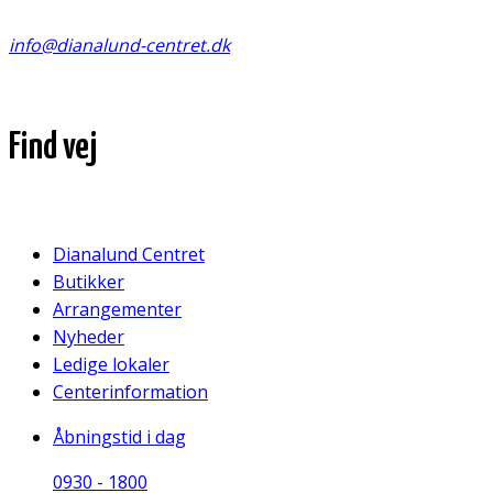
info@dianalund-centret.dk
Find vej
Dianalund Centret
Butikker
Arrangementer
Nyheder
Ledige lokaler
Centerinformation
Åbningstid i dag
09
30
-
18
00