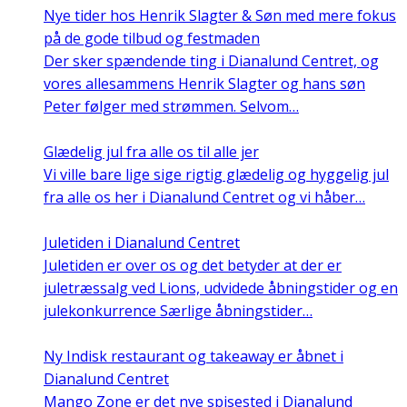
Nye tider hos Henrik Slagter & Søn med mere fokus
på de gode tilbud og festmaden
Der sker spændende ting i Dianalund Centret, og
vores allesammens Henrik Slagter og hans søn
Peter følger med strømmen. Selvom…
Glædelig jul fra alle os til alle jer
Vi ville bare lige sige rigtig glædelig og hyggelig jul
fra alle os her i Dianalund Centret og vi håber…
Juletiden i Dianalund Centret
Juletiden er over os og det betyder at der er
juletræssalg ved Lions, udvidede åbningstider og en
julekonkurrence Særlige åbningstider…
Ny Indisk restaurant og takeaway er åbnet i
Dianalund Centret
Mango Zone er det nye spisested i Dianalund