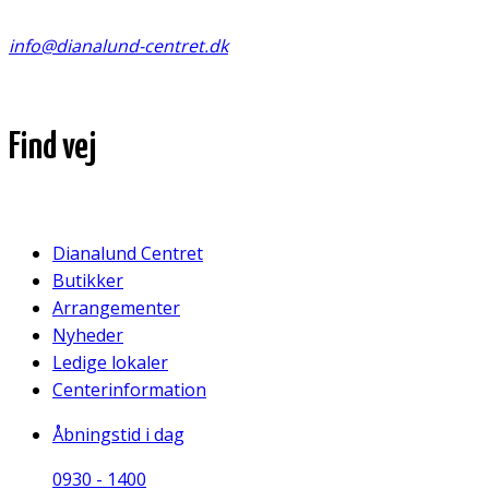
info@dianalund-centret.dk
Find vej
Dianalund Centret
Butikker
Arrangementer
Nyheder
Ledige lokaler
Centerinformation
Åbningstid i dag
09
30
-
14
00